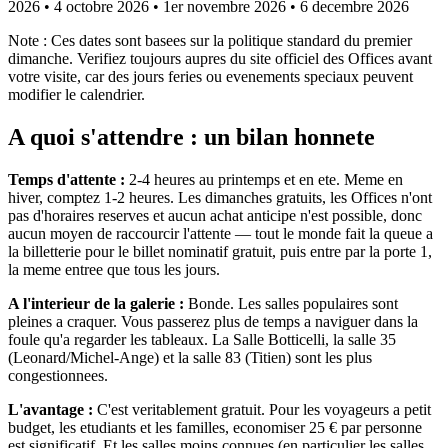
2026 • 4 octobre 2026 • 1er novembre 2026 • 6 decembre 2026
Note : Ces dates sont basees sur la politique standard du premier
dimanche. Verifiez toujours aupres du site officiel des Offices avant
votre visite, car des jours feries ou evenements speciaux peuvent
modifier le calendrier.
A quoi s'attendre : un bilan honnete
Temps d'attente :
2-4 heures au printemps et en ete. Meme en
hiver, comptez 1-2 heures. Les dimanches gratuits, les Offices n'ont
pas d'horaires reserves et aucun achat anticipe n'est possible, donc
aucun moyen de raccourcir l'attente — tout le monde fait la queue a
la billetterie pour le billet nominatif gratuit, puis entre par la porte 1,
la meme entree que tous les jours.
A l'interieur de la galerie :
Bonde. Les salles populaires sont
pleines a craquer. Vous passerez plus de temps a naviguer dans la
foule qu'a regarder les tableaux. La Salle Botticelli, la salle 35
(Leonard/Michel-Ange) et la salle 83 (Titien) sont les plus
congestionnees.
L'avantage :
C'est veritablement gratuit. Pour les voyageurs a petit
budget, les etudiants et les familles, economiser 25 € par personne
est significatif. Et les salles moins connues (en particulier les salles