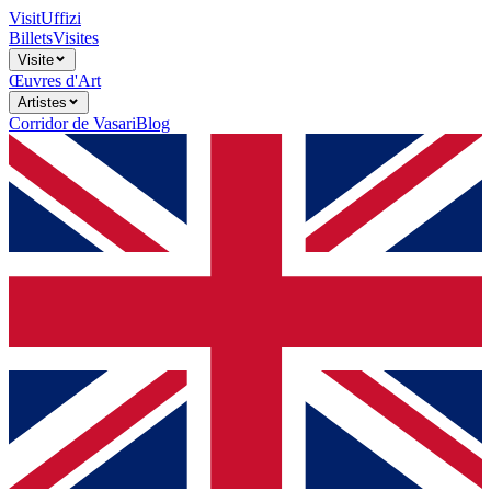
Visit
Uffizi
Billets
Visites
Visite
Œuvres d'Art
Artistes
Corridor de Vasari
Blog