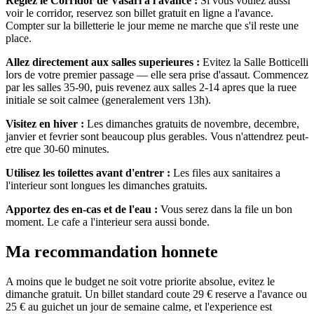
Reglez le Corridor de Vasari a l'avance :
Si vous voulez aussi
voir le corridor, reservez son billet gratuit en ligne a l'avance.
Compter sur la billetterie le jour meme ne marche que s'il reste une
place.
Allez directement aux salles superieures :
Evitez la Salle Botticelli
lors de votre premier passage — elle sera prise d'assaut. Commencez
par les salles 35-90, puis revenez aux salles 2-14 apres que la ruee
initiale se soit calmee (generalement vers 13h).
Visitez en hiver :
Les dimanches gratuits de novembre, decembre,
janvier et fevrier sont beaucoup plus gerables. Vous n'attendrez peut-
etre que 30-60 minutes.
Utilisez les toilettes avant d'entrer :
Les files aux sanitaires a
l'interieur sont longues les dimanches gratuits.
Apportez des en-cas et de l'eau :
Vous serez dans la file un bon
moment. Le cafe a l'interieur sera aussi bonde.
Ma recommandation honnete
A moins que le budget ne soit votre priorite absolue, evitez le
dimanche gratuit. Un billet standard coute 29 € reserve a l'avance ou
25 € au guichet un jour de semaine calme, et l'experience est