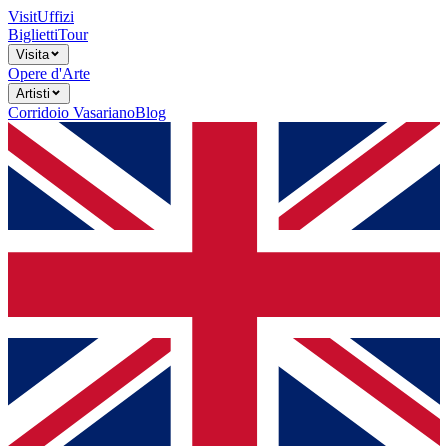
Visit
Uffizi
Biglietti
Tour
Visita
Opere d'Arte
Artisti
Corridoio Vasariano
Blog