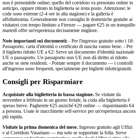
non è prenotabile online; quello del corridoio va prenotato online in
anticipo, oppure ritirato in biglietteria se resta posto. Attenzione: le
code sono estreme (2-4 ore in alta stagione) e la galleria è
affollatissima. Generalmente non consiglio le domeniche gratuite ai
visitatori con tempo limitato a Firenze — pagare €25 in un tranquillo
martedì offre un'esperienza decisamente migliore.
Note importanti sui documenti:
- Per l'ingresso gratuito sotto i 18:
Passaporto, carta d'identità o certificato di nascita vanno bene. - Per
il biglietto ridotto UE a €2: Serve un documento d'identità nazionale
UE o passaporto. Un passaporto non UE non dà diritto al ridotto
anche se siete residenti. - Portate sempre il documento — i controlli
all'ingresso sono frequenti, specialmente per biglietti ridotti/gratuiti.
Consigli per Risparmiare
Acquistate alla biglietteria in bassa stagione.
Se visitate da
novembre a febbraio in un giorno feriale, la coda alla biglietteria è
spesso breve. Pagherete €25 anziché €29 online — risparmiando €4
a persona. Usate le macchinette self-service per un'esperienza ancora
più rapida.
Visitate la prima domenica del mese.
Ingresso gratuito agli Uffizi
e al Corridoio Vasariano — ma solo se sopportate la folla. Serve