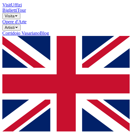
Visit
Uffizi
Biglietti
Tour
Visita
Opere d'Arte
Artisti
Corridoio Vasariano
Blog