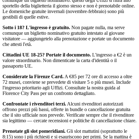
comunque un biglietto nominativo: quello degli Uffizi si ritira allo
sportello della biglietteria il giorno stesso e non è prenotabile online.
Le domeniche gratuite invernali (novembre-febbraio) sono più
gestibili di quelle estive.
Sotto i 18? L'ingresso è gratuito.
Non pagate nulla, ma serve
comunque un biglietto nominativo gratuito intestato al giovane
visitatore — aggiungetelo alla prenotazione e portate un documento
che attesti l'età.
Cittadini UE 18-25? Portate il documento.
L'ingresso a €2 è un
valore straordinario. Non dimenticate la carta d'identità o il
passaporto UE.
Considerate la Firenze Card.
A €85 per 72 ore di accesso a oltre
72 musei, conviene se prevedete di visitare 5 o più musei. Include
l'ingresso prioritario agli Uffizi. Consultate la nostra guida al
Florence City Pass per un confronto dettagliato.
Confrontate i rivenditori terzi.
Alcuni rivenditori autorizzati
offrono prezzi più bassi, offerte in bundle o cancellazione gratuita
che il sito ufficiale non prevede. Verificate sempre che il rivenditore
sia legittimo — cercate recensioni e politiche di cancellazione chiare.
Prenotate gli slot pomeridiani.
Gli slot mattutini (soprattutto le
8:15) sono i più richiesti e si esauriscono per primi. Se la mattina è