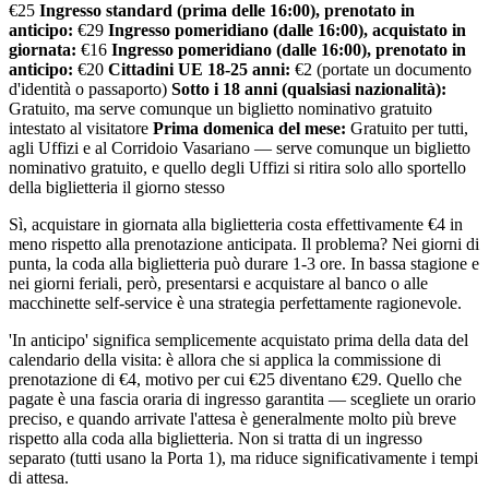
€25
Ingresso standard (prima delle 16:00), prenotato in
anticipo:
€29
Ingresso pomeridiano (dalle 16:00), acquistato in
giornata:
€16
Ingresso pomeridiano (dalle 16:00), prenotato in
anticipo:
€20
Cittadini UE 18-25 anni:
€2 (portate un documento
d'identità o passaporto)
Sotto i 18 anni (qualsiasi nazionalità):
Gratuito, ma serve comunque un biglietto nominativo gratuito
intestato al visitatore
Prima domenica del mese:
Gratuito per tutti,
agli Uffizi e al Corridoio Vasariano — serve comunque un biglietto
nominativo gratuito, e quello degli Uffizi si ritira solo allo sportello
della biglietteria il giorno stesso
Sì, acquistare in giornata alla biglietteria costa effettivamente €4 in
meno rispetto alla prenotazione anticipata. Il problema? Nei giorni di
punta, la coda alla biglietteria può durare 1-3 ore. In bassa stagione e
nei giorni feriali, però, presentarsi e acquistare al banco o alle
macchinette self-service è una strategia perfettamente ragionevole.
'In anticipo' significa semplicemente acquistato prima della data del
calendario della visita: è allora che si applica la commissione di
prenotazione di €4, motivo per cui €25 diventano €29. Quello che
pagate è una fascia oraria di ingresso garantita — scegliete un orario
preciso, e quando arrivate l'attesa è generalmente molto più breve
rispetto alla coda alla biglietteria. Non si tratta di un ingresso
separato (tutti usano la Porta 1), ma riduce significativamente i tempi
di attesa.