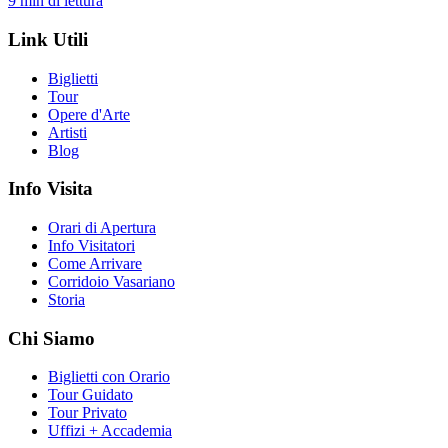
9
min di lettura
Link Utili
Biglietti
Tour
Opere d'Arte
Artisti
Blog
Info Visita
Orari di Apertura
Info Visitatori
Come Arrivare
Corridoio Vasariano
Storia
Chi Siamo
Biglietti con Orario
Tour Guidato
Tour Privato
Uffizi + Accademia