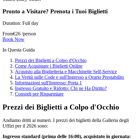
Pronto a Visitare? Prenota i Tuoi Biglietti
Duration:
Full day
From
€
26
/person
Book Now
In Questa Guida
Prezzi dei Biglietti a Colpo d'Occhio
Come Acquistare i Biglietti Online
Acquisto alla Biglietteria e Macchinette Self-Service
La Verità sulle Code e sull'Ingresso a Orario Prestabilito
Informazioni sull'Ingresso: Porta 1
Ingresso Gratuito e Ridotto: Chi ne Ha Diritto?
Consigli per Risparmiare
Prezzi dei Biglietti a Colpo d'Occhio
Andiamo dritti ai numeri. I prezzi dei biglietti della Galleria degli
Uffizi per il 2026 sono:
Ingresso standard (prima delle 16:00), acquistato in giornata: