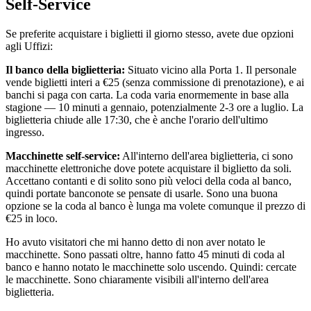
Self-Service
Se preferite acquistare i biglietti il giorno stesso, avete due opzioni
agli Uffizi:
Il banco della biglietteria:
Situato vicino alla Porta 1. Il personale
vende biglietti interi a €25 (senza commissione di prenotazione), e ai
banchi si paga con carta. La coda varia enormemente in base alla
stagione — 10 minuti a gennaio, potenzialmente 2-3 ore a luglio. La
biglietteria chiude alle 17:30, che è anche l'orario dell'ultimo
ingresso.
Macchinette self-service:
All'interno dell'area biglietteria, ci sono
macchinette elettroniche dove potete acquistare il biglietto da soli.
Accettano contanti e di solito sono più veloci della coda al banco,
quindi portate banconote se pensate di usarle. Sono una buona
opzione se la coda al banco è lunga ma volete comunque il prezzo di
€25 in loco.
Ho avuto visitatori che mi hanno detto di non aver notato le
macchinette. Sono passati oltre, hanno fatto 45 minuti di coda al
banco e hanno notato le macchinette solo uscendo. Quindi: cercate
le macchinette. Sono chiaramente visibili all'interno dell'area
biglietteria.