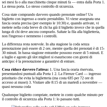
sei mesi fa o alla macchinetta cinque minuti fa — entra dalla Porta 1.
La stessa porta. Lo stesso controllo di sicurezza.
Cosa state comprando davvero quando prenotate online? Un
biglietto con ingresso a orario prestabilito. Vi viene assegnata una
fascia oraria precisa (per esempio le 10:30) e, quando arrivate, vi
mettete nella coda breve di chi ha già il biglietto invece che in quella
lunga di chi deve ancora comprarlo. Saltate la fila alla biglietteria,
non l'ingresso e nemmeno i controlli.
La differenza resta notevole. In alta stagione la coda senza
prenotazione può essere di 2 ore, mentre quella dei prenotati è di 15-
30 minuti. In bassa stagione entrambe possono essere di 5 minuti. E
a luglio e agosto gli slot migliori si esauriscono con giorni di
anticipo: è la prenotazione a garantirvi di entrare.
Cosa riduce davvero l'attesa:
1. Una fascia oraria riservata,
presentandosi puntuali alla Porta 1 2. La Firenze Card — ingresso
prioritario che evita la biglietteria (ma costa €85 per 72 ore di
accesso ai musei) 3. Visitare alle 8:15 di un martedì a novembre —
quasi nessuna coda
Qualunque biglietto compriate, mettete in conto qualche minuto per
il controllo di sicurezza alla Porta 1: lo passano tutti.