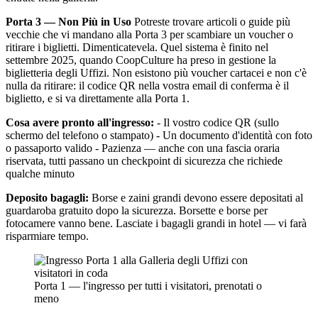
Porta 3 — Non Più in Uso
Potreste trovare articoli o guide più
vecchie che vi mandano alla Porta 3 per scambiare un voucher o
ritirare i biglietti. Dimenticatevela. Quel sistema è finito nel
settembre 2025, quando CoopCulture ha preso in gestione la
biglietteria degli Uffizi. Non esistono più voucher cartacei e non c'è
nulla da ritirare: il codice QR nella vostra email di conferma è il
biglietto, e si va direttamente alla Porta 1.
Cosa avere pronto all'ingresso:
- Il vostro codice QR (sullo
schermo del telefono o stampato) - Un documento d'identità con foto
o passaporto valido - Pazienza — anche con una fascia oraria
riservata, tutti passano un checkpoint di sicurezza che richiede
qualche minuto
Deposito bagagli:
Borse e zaini grandi devono essere depositati al
guardaroba gratuito dopo la sicurezza. Borsette e borse per
fotocamere vanno bene. Lasciate i bagagli grandi in hotel — vi farà
risparmiare tempo.
Porta 1 — l'ingresso per tutti i visitatori, prenotati o
meno