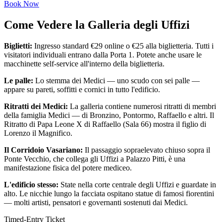
Book Now
Come Vedere la Galleria degli Uffizi
Biglietti:
Ingresso standard €29 online o €25 alla biglietteria. Tutti i
visitatori individuali entrano dalla Porta 1. Potete anche usare le
macchinette self-service all'interno della biglietteria.
Le palle:
Lo stemma dei Medici — uno scudo con sei palle —
appare su pareti, soffitti e cornici in tutto l'edificio.
Ritratti dei Medici:
La galleria contiene numerosi ritratti di membri
della famiglia Medici — di Bronzino, Pontormo, Raffaello e altri. Il
Ritratto di Papa Leone X di Raffaello (Sala 66) mostra il figlio di
Lorenzo il Magnifico.
Il Corridoio Vasariano:
Il passaggio sopraelevato chiuso sopra il
Ponte Vecchio, che collega gli Uffizi a Palazzo Pitti, è una
manifestazione fisica del potere mediceo.
L'edificio stesso:
State nella corte centrale degli Uffizi e guardate in
alto. Le nicchie lungo la facciata ospitano statue di famosi fiorentini
— molti artisti, pensatori e governanti sostenuti dai Medici.
Timed-Entry Ticket