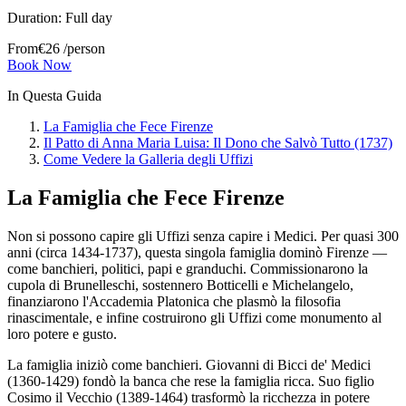
Duration:
Full day
From
€
26
/person
Book Now
In Questa Guida
La Famiglia che Fece Firenze
Il Patto di Anna Maria Luisa: Il Dono che Salvò Tutto (1737)
Come Vedere la Galleria degli Uffizi
La Famiglia che Fece Firenze
Non si possono capire gli Uffizi senza capire i Medici. Per quasi 300
anni (circa 1434-1737), questa singola famiglia dominò Firenze —
come banchieri, politici, papi e granduchi. Commissionarono la
cupola di Brunelleschi, sostennero Botticelli e Michelangelo,
finanziarono l'Accademia Platonica che plasmò la filosofia
rinascimentale, e infine costruirono gli Uffizi come monumento al
loro potere e gusto.
La famiglia iniziò come banchieri. Giovanni di Bicci de' Medici
(1360-1429) fondò la banca che rese la famiglia ricca. Suo figlio
Cosimo il Vecchio (1389-1464) trasformò la ricchezza in potere