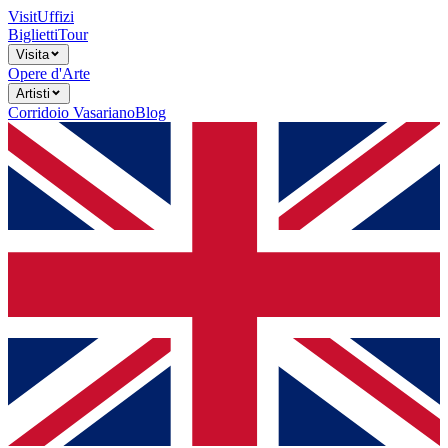
Visit
Uffizi
Biglietti
Tour
Visita
Opere d'Arte
Artisti
Corridoio Vasariano
Blog