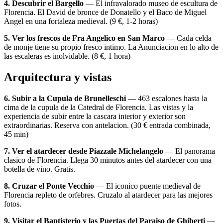
4. Descubrir el Bargello
— El infravalorado museo de escultura de
Florencia. El David de bronce de Donatello y el Baco de Miguel
Angel en una fortaleza medieval. (9 €, 1-2 horas)
5. Ver los frescos de Fra Angelico en San Marco
— Cada celda
de monje tiene su propio fresco intimo. La Anunciacion en lo alto de
las escaleras es inolvidable. (8 €, 1 hora)
Arquitectura y vistas
6. Subir a la Cupula de Brunelleschi
— 463 escalones hasta la
cima de la cupula de la Catedral de Florencia. Las vistas y la
experiencia de subir entre la cascara interior y exterior son
extraordinarias. Reserva con antelacion. (30 € entrada combinada,
45 min)
7. Ver el atardecer desde Piazzale Michelangelo
— El panorama
clasico de Florencia. Llega 30 minutos antes del atardecer con una
botella de vino. Gratis.
8. Cruzar el Ponte Vecchio
— El iconico puente medieval de
Florencia repleto de orfebres. Cruzalo al atardecer para las mejores
fotos.
9. Visitar el Baptisterio y las Puertas del Paraiso de Ghiberti
—