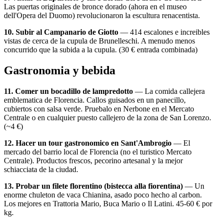
Las puertas originales de bronce dorado (ahora en el museo
dell'Opera del Duomo) revolucionaron la escultura renacentista.
10. Subir al Campanario de Giotto
— 414 escalones e increibles
vistas de cerca de la cupula de Brunelleschi. A menudo menos
concurrido que la subida a la cupula. (30 € entrada combinada)
Gastronomia y bebida
11. Comer un bocadillo de lampredotto
— La comida callejera
emblematica de Florencia. Callos guisados en un panecillo,
cubiertos con salsa verde. Pruebalo en Nerbone en el Mercato
Centrale o en cualquier puesto callejero de la zona de San Lorenzo.
(~4 €)
12. Hacer un tour gastronomico en Sant'Ambrogio
— El
mercado del barrio local de Florencia (no el turistico Mercato
Centrale). Productos frescos, pecorino artesanal y la mejor
schiacciata de la ciudad.
13. Probar un filete florentino (bistecca alla fiorentina)
— Un
enorme chuleton de vaca Chianina, asado poco hecho al carbon.
Los mejores en Trattoria Mario, Buca Mario o Il Latini. 45-60 € por
kg.