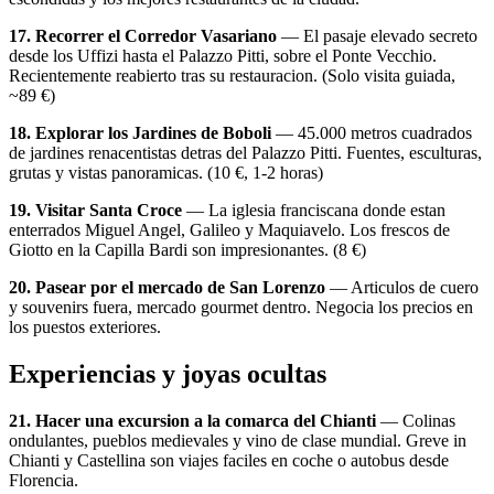
17. Recorrer el Corredor Vasariano
— El pasaje elevado secreto
desde los Uffizi hasta el Palazzo Pitti, sobre el Ponte Vecchio.
Recientemente reabierto tras su restauracion. (Solo visita guiada,
~89 €)
18. Explorar los Jardines de Boboli
— 45.000 metros cuadrados
de jardines renacentistas detras del Palazzo Pitti. Fuentes, esculturas,
grutas y vistas panoramicas. (10 €, 1-2 horas)
19. Visitar Santa Croce
— La iglesia franciscana donde estan
enterrados Miguel Angel, Galileo y Maquiavelo. Los frescos de
Giotto en la Capilla Bardi son impresionantes. (8 €)
20. Pasear por el mercado de San Lorenzo
— Articulos de cuero
y souvenirs fuera, mercado gourmet dentro. Negocia los precios en
los puestos exteriores.
Experiencias y joyas ocultas
21. Hacer una excursion a la comarca del Chianti
— Colinas
ondulantes, pueblos medievales y vino de clase mundial. Greve in
Chianti y Castellina son viajes faciles en coche o autobus desde
Florencia.