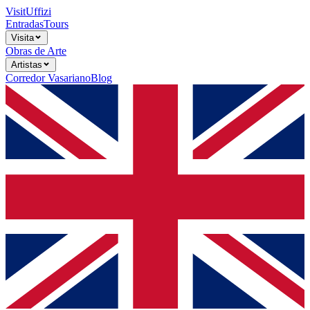
Visit
Uffizi
Entradas
Tours
Visita
Obras de Arte
Artistas
Corredor Vasariano
Blog