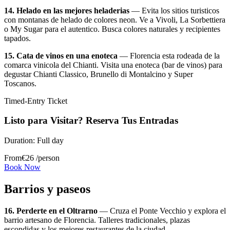
14. Helado en las mejores heladerias
— Evita los sitios turisticos
con montanas de helado de colores neon. Ve a Vivoli, La Sorbettiera
o My Sugar para el autentico. Busca colores naturales y recipientes
tapados.
15. Cata de vinos en una enoteca
— Florencia esta rodeada de la
comarca vinicola del Chianti. Visita una enoteca (bar de vinos) para
degustar Chianti Classico, Brunello di Montalcino y Super
Toscanos.
Timed-Entry Ticket
Listo para Visitar? Reserva Tus Entradas
Duration:
Full day
From
€
26
/person
Book Now
Barrios y paseos
16. Perderte en el Oltrarno
— Cruza el Ponte Vecchio y explora el
barrio artesano de Florencia. Talleres tradicionales, plazas
escondidas y los mejores restaurantes de la ciudad.