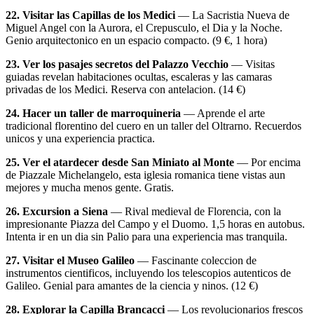
22. Visitar las Capillas de los Medici
— La Sacristia Nueva de
Miguel Angel con la Aurora, el Crepusculo, el Dia y la Noche.
Genio arquitectonico en un espacio compacto. (9 €, 1 hora)
23. Ver los pasajes secretos del Palazzo Vecchio
— Visitas
guiadas revelan habitaciones ocultas, escaleras y las camaras
privadas de los Medici. Reserva con antelacion. (14 €)
24. Hacer un taller de marroquineria
— Aprende el arte
tradicional florentino del cuero en un taller del Oltrarno. Recuerdos
unicos y una experiencia practica.
25. Ver el atardecer desde San Miniato al Monte
— Por encima
de Piazzale Michelangelo, esta iglesia romanica tiene vistas aun
mejores y mucha menos gente. Gratis.
26. Excursion a Siena
— Rival medieval de Florencia, con la
impresionante Piazza del Campo y el Duomo. 1,5 horas en autobus.
Intenta ir en un dia sin Palio para una experiencia mas tranquila.
27. Visitar el Museo Galileo
— Fascinante coleccion de
instrumentos cientificos, incluyendo los telescopios autenticos de
Galileo. Genial para amantes de la ciencia y ninos. (12 €)
28. Explorar la Capilla Brancacci
— Los revolucionarios frescos