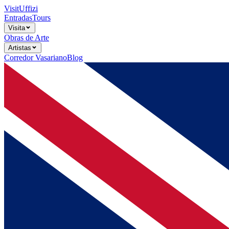
Visit
Uffizi
Entradas
Tours
Visita
Obras de Arte
Artistas
Corredor Vasariano
Blog