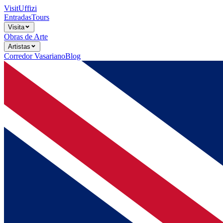
Visit
Uffizi
Entradas
Tours
Visita
Obras de Arte
Artistas
Corredor Vasariano
Blog