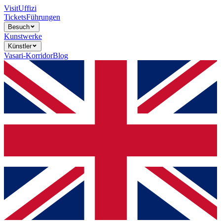
Visit
Uffizi
Tickets
Führungen
Besuch
Kunstwerke
Künstler
Vasari-Korridor
Blog