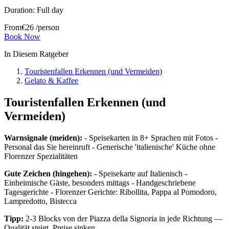
Duration:
Full day
From
€
26
/person
Book Now
In Diesem Ratgeber
Touristenfallen Erkennen (und Vermeiden)
Gelato & Kaffee
Touristenfallen Erkennen (und
Vermeiden)
Warnsignale (meiden):
- Speisekarten in 8+ Sprachen mit Fotos -
Personal das Sie hereinruft - Generische 'italienische' Küche ohne
Florenzer Spezialitäten
Gute Zeichen (hingehen):
- Speisekarte auf Italienisch -
Einheimische Gäste, besonders mittags - Handgeschriebene
Tagesgerichte - Florenzer Gerichte: Ribollita, Pappa al Pomodoro,
Lampredotto, Bistecca
Tipp:
2-3 Blocks von der Piazza della Signoria in jede Richtung —
Qualität steigt, Preise sinken.