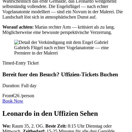
Wahrscheinlich das erste Gemälde, das Leonardo weitgehend
selbstständig vollendete. Die Engelsflügel — nach echter
Vogelanatomie modelliert — sind ein Novum in der Malerei. Die
Landschaft löst sich in atmosphärischen Dunst auf.
Worauf achten:
Marias rechter Arm — kritisiert als zu lang.
Möglicherweise eine bewusste perspektivische Verzerrung.
Gabriels Flügel nach echter Vogelanatomie — eine
Premiere in der Malerei
Timed-Entry Ticket
Bereit fuer den Besuch? Uffizien-Tickets Buchen
Duration:
Full day
From
€
26
/person
Book Now
Leonardo in den Uffizien Sehen
Wo:
Raum 35, 2. OG.
Beste Zeit:
8:15 Uhr Dienstag oder
Mittwoch.
Zeitbedarf:
15-25 Minuten für alle drei Gemälde.