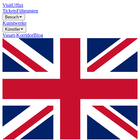
Visit
Uffizi
Tickets
Führungen
Besuch
Kunstwerke
Künstler
Vasari-Korridor
Blog